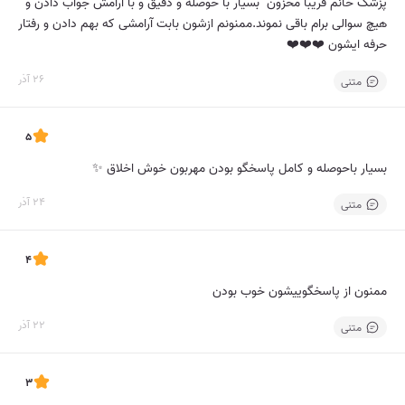
پزشک خانم فریبا محزون بسیار با حوصله و دقیق و با آرامش جواب دادن و
هیچ سوالی برام باقی نموند.ممنونم ازشون بابت آرامشی که بهم دادن و رفتار
حرفه ایشون ❤️❤️❤️
26 آذر
متنی
5
بسیار باحوصله و کامل پاسخگو بودن مهربون خوش اخلاق ✨
24 آذر
متنی
4
ممنون از پاسخگوییشون خوب بودن
22 آذر
متنی
3