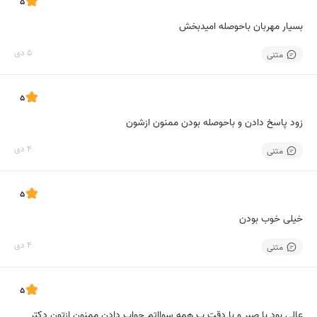
5
بسیار مهربان باحوصله امیدبخش
5 دی
متنی
5
زود پاسخ دادن و باحوصله بودن ممنون ازشون
4 دی
متنی
5
خیلی خوب بودن
4 دی
متنی
5
عالی بود با صبر و با دقت ب همه سوااتم جواب دادن ممنون ازتون دکتر