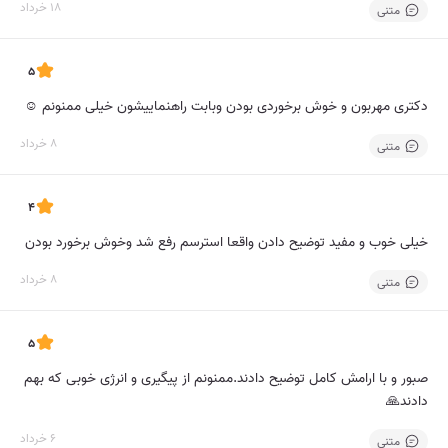
18 خرداد
متنی
5
دکتری مهربون و خوش برخوردی بودن وبابت راهنماییشون خیلی ممنونم ☺️
8 خرداد
متنی
4
خیلی خوب و مفید توضیح دادن واقعا استرسم رفع شد وخوش برخورد بودن
8 خرداد
متنی
5
صبور و با ارامش کامل توضیح دادند.ممنونم از پیگیری و انرژی خوبی که بهم
دادند🙏
6 خرداد
متنی