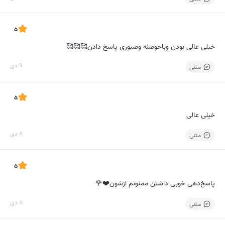
5
خیلی عالی بودن وباحوصله وصبوری پاسخ دادن🥰🥰🥰
9 دی
متنی
5
خیلی عالی
8 دی
متنی
5
پاسخ‌دهی خوبی داشتن ممنونم ازشون❤️🌹
8 دی
متنی