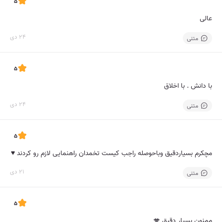
5
عالی
24 دی
متنی
5
با دانش . با اخلاق
24 دی
متنی
5
مچکرم بسیاردقیق وباحوصله راجب کیست تخمدان راهنمایی لازم رو کردند ♥️
21 دی
متنی
5
ممنون بسیار دقیق 💋