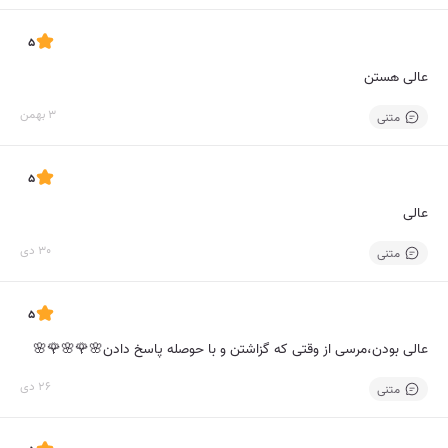
5
عالی هستن
3 بهمن
متنی
5
عالی
30 دی
متنی
5
عالی بودن،مرسی از وقتی که گزاشتن و با حوصله پاسخ دادن🌸🌹🌸🌹🌸
26 دی
متنی