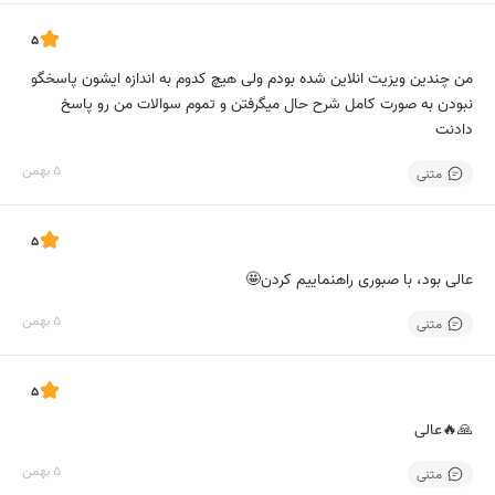
5
من چندین ویزیت انلاین شده بودم ولی هیچ کدوم به اندازه ایشون پاسخگو
نبودن به صورت کامل شرح حال میگرفتن و تموم سوالات من رو پاسخ
دادنت
5 بهمن
متنی
5
عالی بود، با صبوری راهنماییم کردن🤩
5 بهمن
متنی
5
🙏🔥عالی
5 بهمن
متنی