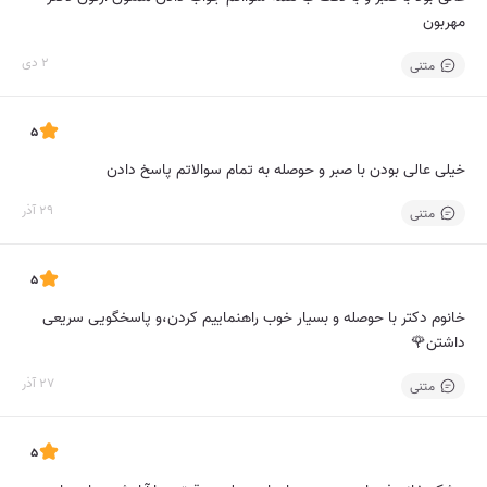
مهربون
2 دی
متنی
5
خیلی عالی بودن با صبر و حوصله به تمام سوالاتم پاسخ دادن
29 آذر
متنی
5
خانوم دکتر با حوصله و بسیار خوب راهنماییم کردن،و پاسخگویی سریعی
داشتن🌹
27 آذر
متنی
5