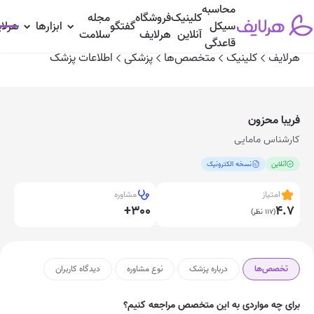
محاسبه
کلینیک
فروشگاه
مجله
تخصص‌ها
درباره پزشک
نوع مشاوره
دیدگاه‌ کاربران
سیکل
گفتگو
ابزارها
هرلا
آنلاین
هرلایف
سلامت
قاعدگی
هرلایف
کلینیک
متخصص‌ها
پزشکی
اطلاعات پزشک
فریبا محزون
کارشناس مامایی
آنلاین
نسخه الکترونیک
امتیاز
مشاوره
+300
4.7
(117 نظر)
تخصص‌ها
درباره پزشک
نوع مشاوره
دیدگاه‌ کاربران
برای چه مواردی به این متخصص مراجعه کنیم؟