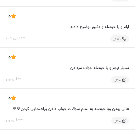
5
ارام و با حوصله و دقیق توضیح دادند
13 اردیبهشت
تلفنی
5
بسیار آروم و با حوصله جواب میدادن
24 فروردین
متنی
5
عالی بودن وبا حوصله به تمام سوالات جواب دادن وراهنمایی کردن🌹🌹
23 فروردین
متنی