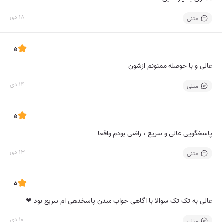
18 دی
متنی
5
عالی و با حوصله ممنونم ازشون
14 دی
متنی
5
پاسخگویی عالی و سریع ، راضی بودم واقعا
13 دی
متنی
5
عالی به تک تک سوالا با اگاهی جواب میدن پاسخدهی ام سریع بود ❤
10 دی
متنی