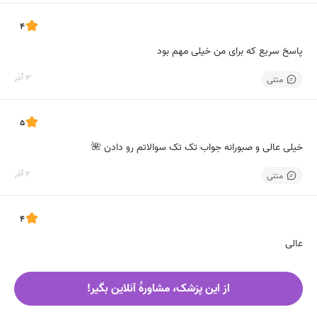
4
پاسخ سریع که برای من خیلی مهم بود
3 آذر
متنی
5
خیلی عالی و صبورانه جواب تک تک سوالاتم رو دادن 🌺
2 آذر
متنی
4
عالی
1 آذر
متنی
از این پزشک، مشاورۀ آنلاین بگیر!
5