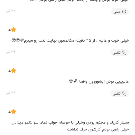
30 تیر
متنی
5
خیلی خوب و عالیه ، از ۴۵ دقیقه مکالممون نهایت لذت رو میبرم🥹🥹🩷
29 تیر
تلفنی
5
عالییییی بودن ایشوووون واقعااا💕🌸
28 تیر
تلفنی
5
بسیار کاربلد و محترم بودن وخیلی با حوصله جواب تمام سوالاتمو میدادن
خیلی راضی بودم کارشون حرف نداشت