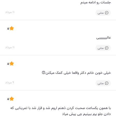
جلسات رو ادامه میدم
11 مرداد
متنی
5
عالییییییی
11 مرداد
متنی
5
خیلی خوبن خانم دکتر واقعا خیلی کمک میکنن😍
9 مرداد
متنی
5
با همون یکساعت صحبت کردن ذهنم اروم شد و قرار شد با تمرینایی که
دادن جلو برم ببینیم چی پیش میاد