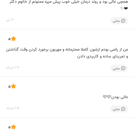
همچی عالی بود و روند درمان خیلی خوب پیش میره ممنونم از خانوم دکتر
❤️✨️
3 تیر
متنی
5
من از راضی بودم ازشون کاملا محترمانه و مهربون برخورد کردن وقت گذاشتن
و تمرینای ساده و کاربردی دادن
27 خرداد
متنی
5
عالی بودن🩷🩷
25 خرداد
متنی
5