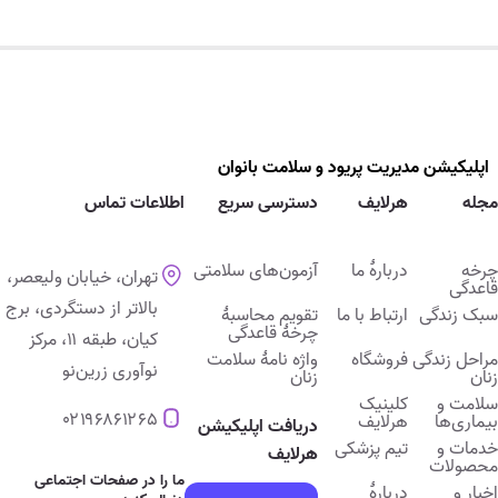
زمینه‌های تخصصی و خدمات قابل ارائه
محبوبه کیامرثی در موارد زیر مشاوره و خدمات تخصصی ارائه می‌دهد:
مشاوره نوجوان
اپلیکیشن ﻣﺪﯾﺮﯾﺖ پریود و ﺳﻼﻣﺖ ﺑﺎﻧﻮان
درمان اضطراب و افسردگی
مجله
هرلایف
دسترسی سریع
اطلاعات تماس
مشاوره مدیریت خشم و استرس
چرخه
دربارۀ ما
آزمون‌های سلامتی
تهران، خیابان ولیعصر،
قاعدگی
درمان بیش‌فعالی و اختلال تمرکز در کودکان و بزرگسالان (ADHD)
بالاتر از دستگردی، برج
سبک زندگی
ارتباط با ما
تقویم محاسبۀ
چرخۀ قاعدگی
کیان، طبقه ۱۱، مرکز
اصلاح رفتار کودکان و درمان اختلال سلوک
مراحل زندگی
فروشگاه
واژه نامۀ سلامت
نوآوری زرین‌نو
زنان
زنان
سلامت و
کلینیک
مشاوره والدین و مدیریت ارتباط والدین و فرزندان
۰۲۱۹۶۸۶۱۲۶۵
بیماری‌ها
هرلایف
دریافت اپلیکیشن
خدمات و
تیم پزشکی
هرلایف
محصولات
درمان فوبیا و اضطراب اجتماعی
ما را در صفحات اجتماعی
اخبار و
دربارۀ