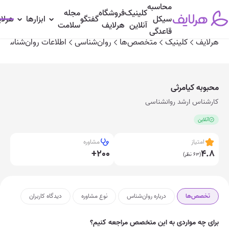
محاسبه
کلینیک
فروشگاه
مجله
تخصص‌ها
درباره روان‌شناس
نوع مشاوره
دیدگاه‌ کاربران
سیکل
گفتگو
ابزارها
هرلا
آنلاین
هرلایف
سلامت
قاعدگی
هرلایف
کلینیک
متخصص‌ها
روان‌شناسی
اطلاعات روان‌شناس
محبوبه کیامرثی
کارشناس ارشد روانشناسی
آنلاین
امتیاز
مشاوره
+200
4.8
(63 نظر)
تخصص‌ها
درباره روان‌شناس
نوع مشاوره
دیدگاه‌ کاربران
برای چه مواردی به این متخصص مراجعه کنیم؟