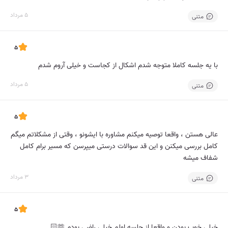
5 مرداد
متنی
5
با یه جلسه کاملا متوجه شدم اشکال از کجاست و خیلی آروم شدم
5 مرداد
متنی
5
عالی هستن ، واقعا توصیه میکنم مشاوره با ایشونو ، وقتی از مشکلاتم میگم
کامل بررسی میکنن و این قد سوالات درستی میپرسن که مسیر برام کامل
شفاف میشه
3 مرداد
متنی
5
خیلی خوب بودن و واقعا از جلسه اولم خیلی راضی بودم 🫶🏻