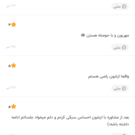
27 تیر
متنی
4
مهربون و با حوصله هستن 🪷
25 تیر
متنی
5
واقعا ازشون راضی هستم
23 تیر
متنی
5
بعد از مشاوره با ایشون احساس سبکی کردم و دلم میخواد جلساتم ادامه
داشته باشه:)