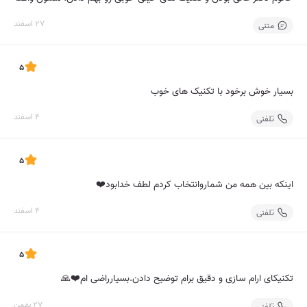
27 اسفند
متنی
5
بسیار خوش برخود با تکنیک های خوب
4 اسفند
تلفنی
5
اینکه بین همه من شماروانتخاب کردم لطف خدابود❤️
4 اسفند
تلفنی
5
تکنیکای ارام سازی و دقیق برام توضیح دادن.بسیارراضی ام❤️🙏
27 بهمن
تلفنی