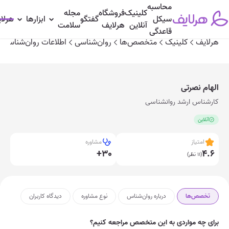
محاسبه
کلینیک
فروشگاه
مجله
تخصص‌ها
درباره روان‌شناس
نوع مشاوره
دیدگاه‌ کاربران
سیکل
گفتگو
ابزارها
هرلا
آنلاین
هرلایف
سلامت
قاعدگی
هرلایف
کلینیک
متخصص‌ها
روان‌شناسی
اطلاعات روان‌شناس
الهام نصرتی
کارشناس ارشد روانشناسی
آنلاین
امتیاز
مشاوره
+30
4.6
(11 نظر)
تخصص‌ها
درباره روان‌شناس
نوع مشاوره
دیدگاه‌ کاربران
برای چه مواردی به این متخصص مراجعه کنیم؟