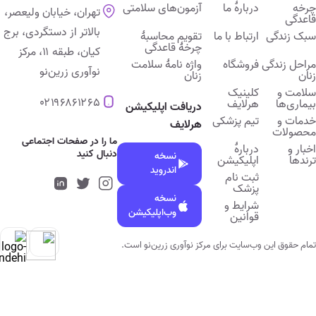
برای دریافت مشاوره تخصصی روان‌شناسی، همین حالا می‌توانید از
چرخه
دربارۀ ما
آزمون‌های سلامتی
تهران، خیابان ولیعصر،
قاعدگی
طریق سامانه نوبت‌دهی اینترنتی هرلایف نوبت خود را با الهام نصرتی
بالاتر از دستگردی، برج
سبک زندگی
ارتباط با ما
تقویم محاسبۀ
رزرو نمایید.
چرخۀ قاعدگی
کیان، طبقه ۱۱، مرکز
مراحل زندگی
فروشگاه
واژه نامۀ سلامت
نوآوری زرین‌نو
زنان
زنان
سلامت و
کلینیک
۰۲۱۹۶۸۶۱۲۶۵
بیماری‌ها
هرلایف
دریافت اپلیکیشن
خدمات و
تیم پزشکی
هرلایف
محصولات
ما را در صفحات اجتماعی
اخبار و
دربارۀ
دنبال کنید
نسخه
ترندها
اپلیکیشن
اندروید
ثبت نام
پزشک
نسخه
شرایط و
وب‌اپلیکیشن
قوانین
تمام حقوق اين وب‌سايت برای مرکز نوآوری زرین‌نو است.