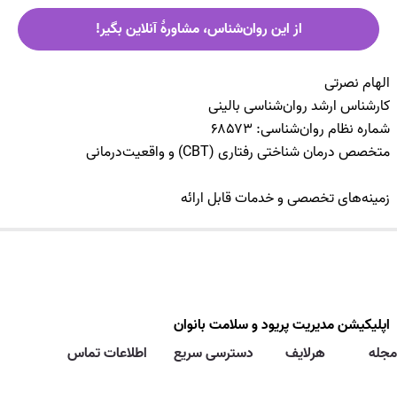
از این روان‌شناس، مشاورۀ آنلاین بگیر!
الهام نصرتی
کارشناس ارشد روان‌شناسی بالینی
شماره نظام روان‌شناسی: ۶۸۵۷۳
متخصص درمان شناختی رفتاری (CBT) و واقعیت‌درمانی
زمینه‌های تخصصی و خدمات قابل ارائه
الهام نصرتی در موارد زیر مشاوره و خدمات تخصصی ارائه می‌دهند:
مشاوره زوجین و پیش از ازدواج
درمان اضطراب و افسردگی
اپلیکیشن ﻣﺪﯾﺮﯾﺖ پریود و ﺳﻼﻣﺖ ﺑﺎﻧﻮان
مجله
هرلایف
دسترسی سریع
اطلاعات تماس
آموزش مهارت‌های زندگی برای بزرگسالان