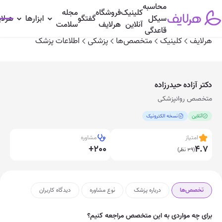
محاسبه
کلینیک
فروشگاه
مجله
تخصص‌ها
درباره پزشک
نوع مشاوره
دیدگاه‌ کاربران
سیکل
گفتگو
ابزارها
هرلا
آنلاین
هرلایف
سلامت
قاعدگی
هرلایف
کلینیک
متخصص‌ها
پزشکی
اطلاعات پزشک
دکتر آزاده حیدرزاده
متخصص روانپزشکی
آنلاین
نسخه الکترونیک
امتیاز
مشاوره
+200
4.7
(39 نظر)
تخصص‌ها
درباره پزشک
نوع مشاوره
دیدگاه‌ کاربران
برای چه مواردی به این متخصص مراجعه کنیم؟