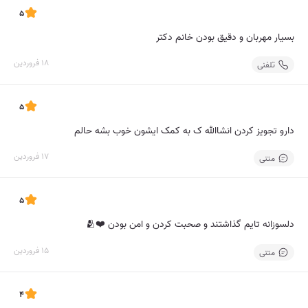
5
بسیار مهربان و دقیق بودن خانم دکتر
18 فروردین
تلفنی
5
دارو تجویز کردن انشاالله ک به کمک ایشون خوب بشه حالم
17 فروردین
متنی
5
دلسوزانه تایم گذاشتند و صحبت کردن و امن بودن ❤️🫂
15 فروردین
متنی
4