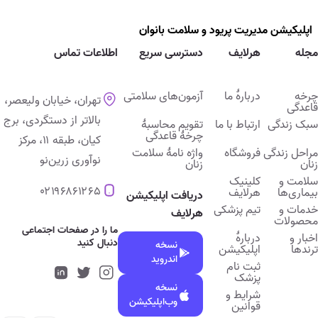
اپلیکیشن ﻣﺪﯾﺮﯾﺖ پریود و ﺳﻼﻣﺖ ﺑﺎﻧﻮان
مجله
هرلایف
دسترسی سریع
اطلاعات تماس
چرخه
دربارۀ ما
آزمون‌های سلامتی
تهران، خیابان ولیعصر،
قاعدگی
بالاتر از دستگردی، برج
سبک زندگی
ارتباط با ما
تقویم محاسبۀ
چرخۀ قاعدگی
کیان، طبقه ۱۱، مرکز
مراحل زندگی
فروشگاه
واژه نامۀ سلامت
نوآوری زرین‌نو
زنان
زنان
سلامت و
کلینیک
۰۲۱۹۶۸۶۱۲۶۵
بیماری‌ها
هرلایف
دریافت اپلیکیشن
خدمات و
تیم پزشکی
هرلایف
محصولات
ما را در صفحات اجتماعی
اخبار و
دربارۀ
دنبال کنید
نسخه
ترندها
اپلیکیشن
اندروید
ثبت نام
پزشک
نسخه
شرایط و
وب‌اپلیکیشن
قوانین