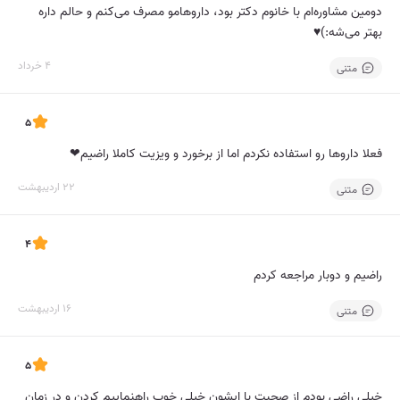
دومین مشاوره‌ام با خانوم دکتر بود، داروهامو مصرف می‌کنم و حالم داره
بهتر می‌شه:)♥️
4 خرداد
متنی
5
فعلا دارو‌ها رو استفاده نکردم اما از برخورد و ویزیت کاملا راضیم❤
22 اردیبهشت
متنی
4
راضیم و دوبار مراجعه کردم
16 اردیبهشت
متنی
5
خیلی راضی بودم از صحبت با ایشون خیلی خوب راهنماییم کردن و در زمان