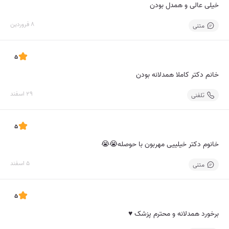
خیلی عالی و همدل بودن
8 فروردین
متنی
5
خانم دکتر کاملا همدلانه بودن
29 اسفند
تلفنی
5
خانوم دکتر خیلییی مهربون با حوصله😭😭
5 اسفند
متنی
5
برخورد همدلانه و محترم پزشک ♥️