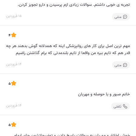
تجربه ی خوبی داشتم. سوالات زیادی ازم پرسیدن و دارو تجویز کردن.
15 فروردین
متنی
4
مهم ترین اصل برای کار های روانپزشکی اینه که همدلانه گوش بدهند هر چه
قدر هم که تایم ببره من واقعا از تایم بلندمدتی که برام گذاشتن راضیم
14 فروردین
متنی
5
خانم صبور و با حوصله و مهربان
14 فروردین
تلفنی
5
خوش اخلاق و مهربان به سوالات پاسخ دادن و توضیحاتشون جای ابهام