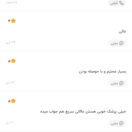
5 اسفند
تلفنی
4
عالی
24 دی
متنی
5
بسیار محترم و با حوصله بودن
19 دی
متنی
5
خیلی پزشک خوبی هستن عااالی سریع هم جواب میده
7 دی
متنی