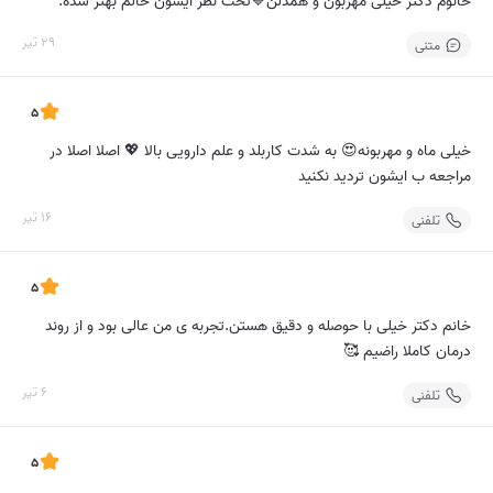
خانوم دکتر خیلی مهربون و همدلن💙تحت نظر ایشون حالم بهتر شده.
29 تیر
متنی
5
خیلی ماه و مهربونه😍 به شدت کاربلد و علم دارویی بالا 💖 اصلا اصلا در
مراجعه ب ایشون تردید نکنید
16 تیر
تلفنی
5
خانم دکتر خیلی با حوصله و دقیق هستن.تجربه ی من عالی بود و از روند
درمان کاملا راضیم 🥰
6 تیر
تلفنی
5