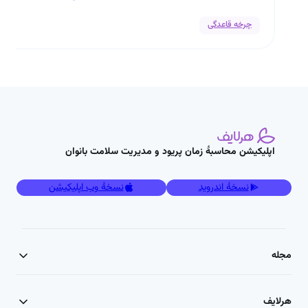
چرخه قاعدگی
1
اپلیکیشن محاسبۀ زمان پریود و مدیریت سلامت بانوان
نسخۀ اندروید
نسخۀ وب اپلیکیشن
مجله
هرلایف