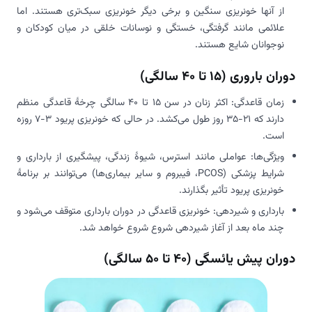
از آنها خونریزی سنگین و برخی دیگر خونریزی سبک‌تری هستند. اما
علائمی مانند گرفتگی، خستگی و نوسانات خلقی در میان کودکان و
نوجوانان شایع هستند.
دوران باروری (15 تا 40 سالگی)
زمان قاعدگی: اکثر زنان در سن 15 تا 40 سالگی چرخۀ قاعدگی منظم
دارند که 21-35 روز طول می‌کشد. در حالی که خونریزی پریود 3-7 روزه
است.
ویژگی‌ها: عواملی مانند استرس، شیوۀ زندگی، پیشگیری از بارداری و
شرایط پزشکی (PCOS، فیبروم و سایر بیماری‌ها) می‌توانند بر برنامۀ
خونریزی پریود تأثیر بگذارند.
بارداری و شیردهی: خونریزی قاعدگی در دوران بارداری متوقف می‌شود و
چند ماه بعد از آغاز شیردهی شروع شروع خواهد شد.
دوران پیش یائسگی (40 تا 50 سالگی)