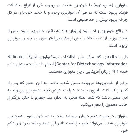
منوراژی (هیپرمنوره) یا خونریزی شدید در پریود، یکی از انواع اختلالات
فرایند پریود است که در طی آن خونریزی پریود و یا حجم خونریزی در کل
چرخه پریود بیش از حد طبیعی است.
در واقع خونریزی زیاد پریود (منوراژی) ادامه یافتن خونریزی پریود بیش از
هفت روز یا از دست دادن بیش از
80 میلی‌لیتر
خون در جریان خونریزی
پریود است.
طی مطالعه‌ای که مرکز ملی اطلاعات بیوتکنولوژی آمریکا (National
Center for Biotechnology Information) انجام داده است، نشان داده
شده 16% از زنان آمریکایی دچار
منوراژی هستند.
برخی از خونریزی‌ها می‌تواند بسیار شدید باشد، به این معنی که پس از
کمتر از 2 ساعت تامپون یا پد خود را باید عوض کنید. همچنین می‌تواند به
این معنی باشد که شما لخته‌هایی به اندازه یک چهارم یا حتی بزرگتر از
حالت معمول را دفع می‌کنید.
منوراژی در صورت عدم درمان می‌تواند منجر به کم خونی شود. همچنین،
خونریزی شدید می‌تواند خواب را تحت تاثیر قرار دهد و باعث درد زیر شکم
شود.