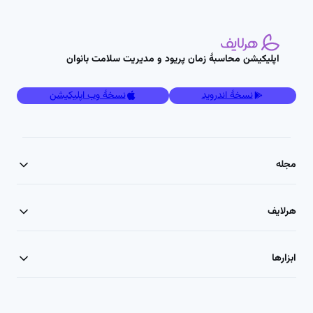
اپلیکیشن محاسبۀ زمان پریود و مدیریت سلامت بانوان
نسخۀ اندروید
نسخۀ وب اپلیکیشن
مجله
هرلایف
ابزارها