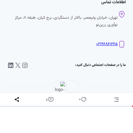
اطلاعات تماس
تهران، خیابان ولیعصر، بالاتر از دستگردی، برج کیان، طبقه ۱۱، مرکز
نوآوری زرین‌نو
۰۲۱۹۶۸۶۱۲۶۵
اینستاگرم
X
لینکداین
ما را در صفحات اجتماعی دنبال کنید:
0
0
پ
د
س
ن
ی
تمام حقوق اين وب‌سايت برای مرکز نوآوری زرین‌نو است.
د
د
ی
د
گ
م
ا