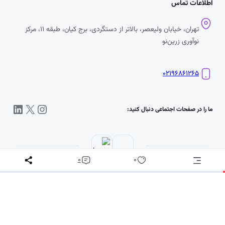
اطلاعات تماس
تهران، خیابان ولیعصر، بالاتر از دستگردی، برج کیان، طبقه ۱۱، مرکز
نوآوری زرین‌نو
۰۲۱۹۶۸۶۱۲۶۵
اینستاگرم
X
لینکداین
ما را در صفحات اجتماعی دنبال کنید:
0
0
پ
د
س
ن
ی
د
تمام حقوق اين وب‌سايت برای مرکز نوآوری زرین‌نو است.
د
ی
د
گ
م
ا