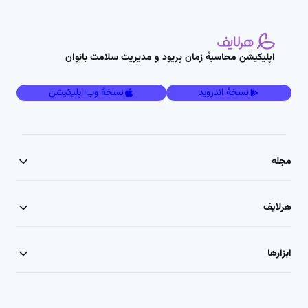
اپلیکیشن محاسبۀ زمان پریود و مدیریت سلامت بانوان
نسخۀ اندروید
نسخۀ وب اپلیکیشن
مجله
هرلایف
ابزارها