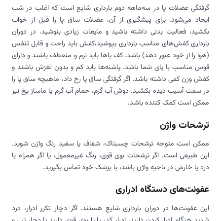
گرفتگی عضلات پا در سه‌ماهه دوم بارداری شایع است که اغلب در شب
ایجاد می‌شود. برای پیشگیری از آن، عضلات ساق پا را قبل از خواب
بکشید، فعالیت بدنی داشته باشید و مایعات زیادی بنوشید. در دوران
بارداری کفش‌های مناسب بارداری بپوشید،کفش باید راحت و قابل تنفس
(هوا را از خود عبور دهد) باشد. کف پاها باید نرم و منعطف باشند و دارای
قوس مناسب با پای شما باشد. پاشنه‌ها باید کم و بدون لغزش باشند و
کفش وزن کمی داشته باشد. اگر گرفتگی ساق پا رخ داد، ماهیچه ساق پا را
در سمت آسیب دیده بکشید. دوش آب گرم، حمام آب گرم یا ماساژ یخ نیز
ممکن است کمک کننده باشد.
ترشحات واژن
ممکن است متوجه ترشحات چسبناک، شفاف یا سفید رنگ واژن شوید.
این طبیعی است. اگر ترشحات بوی قوی، رنگ غیرمعمول، یا اگر همراه با
درد یا خارش در ناحیه واژن باشد، با پزشک خود تماس بگیرید.
عفونت‌های دستگاه ادراری
این عفونت‌ها در دوران بارداری شایع هستند. اگر دچار تکرر ادرار، درد
شدید هنگام ادرار کردن دارید، ادرار کدر یا با بوی قوی دارید یا دچار تب و