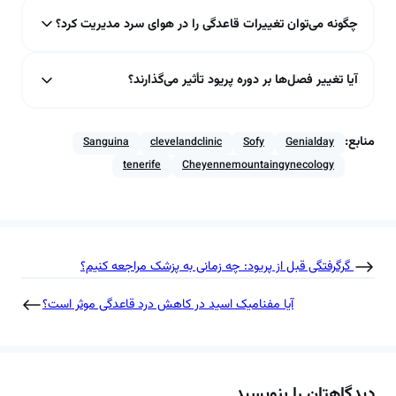
‌چگونه می‌توان تغییرات قاعدگی را در هوای سرد مدیریت کرد؟
آیا تغییر فصل‌ها بر دوره پریود تأثیر می‌گذارند؟
منابع:
Sanguina
clevelandclinic
Sofy
Genialday
tenerife
Cheyennemountaingynecology
گرگرفتگی قبل از پریود: چه زمانی به پزشک مراجعه کنیم؟
آیا مفنامیک اسید در کاهش درد قاعدگی موثر است؟
دیدگاهتان را بنویسید