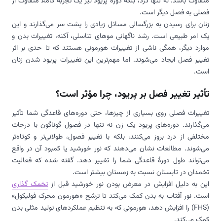
متفاوت باشد. نه تنها درد، بلکه دوره پریود نیز یک تجربهٔ کاملاً متفاوت از
فصلی به فصل دیگر است.
زنان برای رسیدن به بزرگسالی مسائل زیادی را پشت سر می‌گذارند و این
یک امر طبیعی است. رشد ناگهانی موهای تناسلی، آکنه، تغییرات بدن و
موارد دیگر، همگی ناشی از تغییرات هورمونی هستند که تا حدی بر اثر
تغییر فصل ایجاد می‌شوند. اما مهم‌ترین این تغییرات پریود شدن زنان
است.
تأثیر تغییر فصل بر پریود، چرا مؤثر است؟
تغییرات فصلی روی بسیاری از چیزها، حتی دوره‌های قاعدگی شما تأثیر
می‌گذارند. دوره‌های پریود یک زن نه تنها در فصول گوناگون با درجات
مختلفی از درد بروز می‌کنند، بلکه با تغییر فصول، طولانی‌تر و کوتاه‌تر
می‌شوند. مطالعات نشان می‌دهند که نور خورشید یا کمبود آن در واقع
می‌تواند طول دورهٔ قاعدگی شما را تغییر دهد. گفته شده که فعالیت
تخمدان در تابستان نسبت به زمستان بیشتر است.
این به دلیل افزایش در معرض بودن نور خورشید قبل از
تخمک گذاری
است. نور آفتاب به بدن کمک می‌کند تا ترشح «هورمون محرک فولیکول»
(FHS) را افزایش دهد، هورمونی که به تنظیم عملکردهای تولید مثلی بدن
کمک می‌کند.