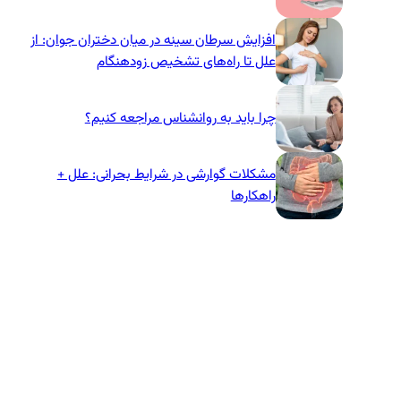
افزایش سرطان سینه در میان دختران جوان: از
علل تا راه‌های تشخیص زودهنگام
چرا باید به روانشناس مراجعه کنیم؟
مشکلات گوارشی در شرایط بحرانی: علل +
راهکارها