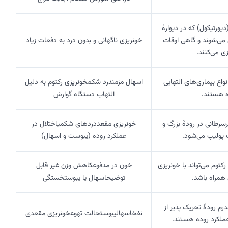
ورتیکول) که در دیوارۀ
می‌شوند و گاهی اوقات
خونریزی ناگهانی و بدون درد به دفعات زیاد
ی می‌کنند.
نواع بیماری‌های التهابی
اسهال مزمندرد شکمخونریزی رکتوم به دلیل
ه هستند.
التهاب دستگاه گوارش
سرطانی در رودۀ بزرگ و
خونریزی مقعددردهای شکمیاختلال در
 پولیپ می‌شود.
عملکرد روده (یبوست و اسهال)
کتوم می‌تواند با خونریزی
خون در مدفوعکاهش وزن غیر قابل
همراه باشد.
توضیحاسهال یا یبوستخستگی
رم رودۀ تحریک پذیر از
نفخاسهالیبوستحالت تهوعخونریزی مقعدی
عملکرد روده هستند.