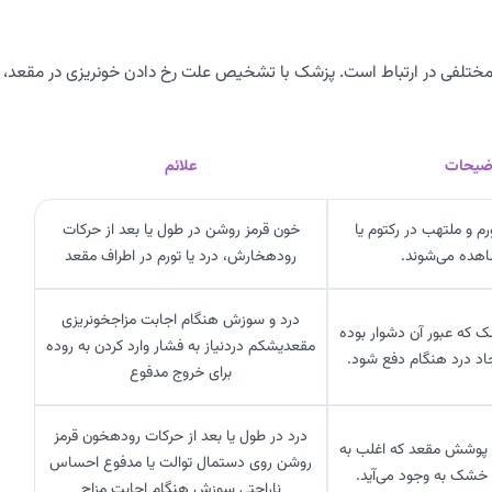
 مختلفی در ارتباط است. پزشک با تشخیص علت رخ دادن خونریزی در مقعد،
ضیحات
علائم
م و ملتهب در رکتوم یا
خون قرمز روشن در طول یا بعد از حرکات
هده می‌شوند.
رودهخارش، درد یا تورم در اطراف مقعد
درد و سوزش هنگام اجابت مزاجخونریزی
ه عبور آن دشوار بوده
مقعدیشکم دردنیاز به فشار وارد کردن به روده
جاد درد هنگام دفع شود.
برای خروج مدفوع
درد در طول یا بعد از حرکات رودهخون قرمز
پوشش مقعد که اغلب به
روشن روی دستمال توالت یا مدفوع احساس
 خشک به وجود می‌آید.
ناراحتی سوزش هنگام اجابت مزاج