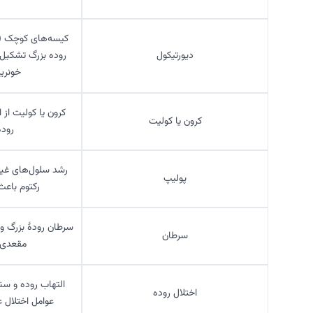
کیسه‌های کوچک (دی
دیورتیکول
روده بزرگ تشکیل 
خونریز
کرون یا کولیت از ا
کرون یا کولیت
رود
رشد سلول‌های غیر
پولیپ
رکتوم باعث
سرطان رودۀ بزرگ و ر
سرطان
مقعدی 
التهاب روده و سند
اختلال روده
عوامل اختلال 