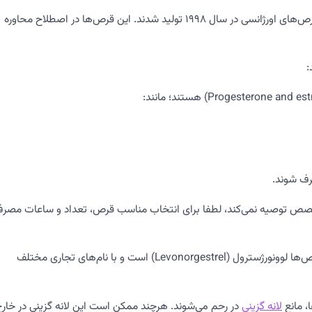
ابتدا باید در مورد قرص‌های اورژانسی اطلاعات دقیق‌تری داشته‌ باشید. قرص‌های اورژانسی در سال 1998 تولید شدند. این قرص‌ها در اصطلاح محاوره
:
رف شوند.
خصص توصیه نمی‌کند، لطفا برای انتخاب مناسب قرص، تعداد و ساعات مصر
2-قرص‌هایی که فقط شبه هورمون پروژسترون را دارند؛ نام علمی این قرص‌ها لوونورژسترول (Levonorgestrel) است و با نام‌های تجاری مختلف
، مانع
لانه گزینی
در رحم می‌شوند. هرچند ممکن است این لانه گزینی در خار