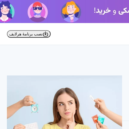
نصب برنامۀ هرلایف