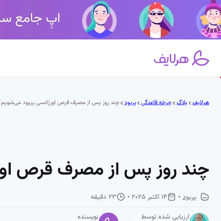
فتن
ه
حتوا
هرلایف
بلاگ
چرخه قاعدگی
پریود
چند روز پس از مصرف قرص اورژانسی پریود می‌شویم؟
چند روز پس از مصرف قرص اور
پریود
14 اکتبر 2025
23 دقیقه
ارزیابی شده توسط
نویسنده