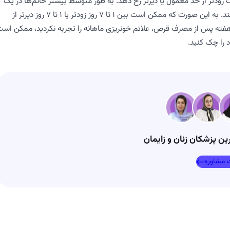
زودتر از حد معمول یا دیرتر رخ دهد. به طور متوسط بیشتر خانم‌ها در یک
دوره 7 روزه از زمان انتظار خود برای پریود شدن، این چرخه را تجربه می‌کنند. به این صورت که ممکن است بین 1 تا 7 روز زودتر یا 1 تا 7 روز دیرتر از
یخ معمول، این روند اتفاق بیفتد. دقت داشته باشید که اگر بعد از 3 هفته پس از مصرف قرص، علائم خونریزی ماهانه را تجربه نکردید، ممکن ا
 را چک کنید.
رین پزشکان زنان و زایمان
 مشاوره