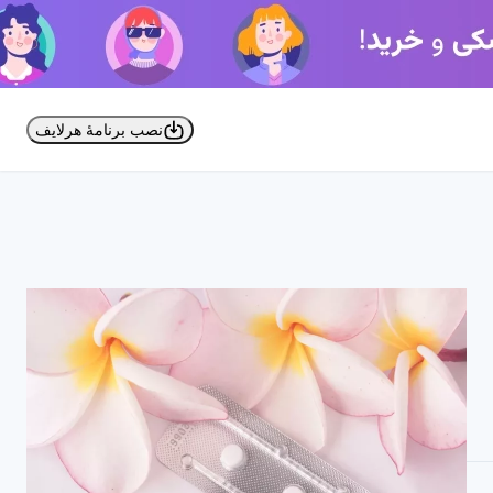
نصب برنامۀ هرلایف