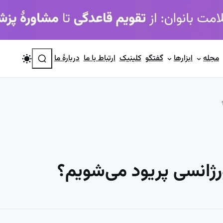
جستجو
مجله
ابزارها
گفتگو
کلینیک
ارتباط با ما
دربارۀ ما
ژانسی پریود می‌شویم؟