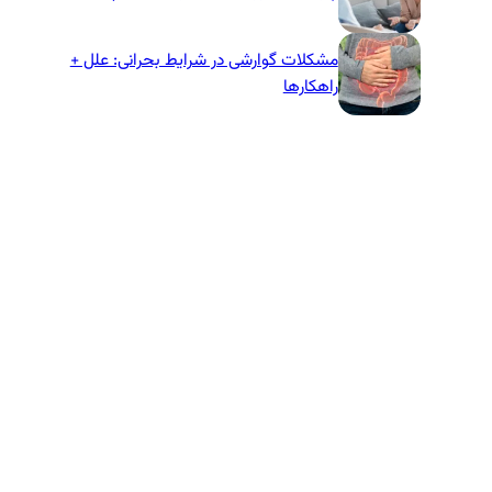
مشکلات گوارشی در شرایط بحرانی: علل +
راهکارها