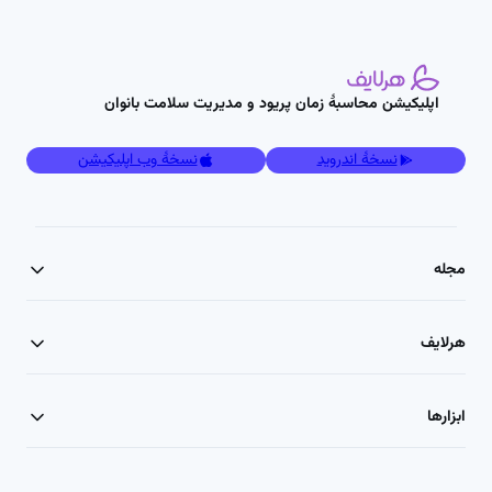
اپلیکیشن محاسبۀ زمان پریود و مدیریت سلامت بانوان
نسخۀ اندروید
نسخۀ وب اپلیکیشن
مجله
هرلایف
ابزارها