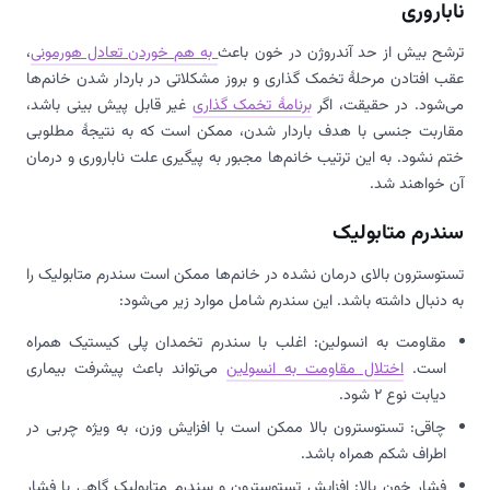
ناباروری
ترشح بیش از حد آندروژن در خون باعث
به هم خوردن تعادل هورمونی
،
عقب افتادن مرحلۀ تخمک گذاری و بروز مشکلاتی در باردار شدن خانم‌ها
می‌شود. در حقیقت، اگر
برنامۀ تخمک گذاری
غیر قابل پیش بینی باشد،
مقاربت جنسی با هدف باردار شدن، ممکن است که به نتیجۀ مطلوبی
ختم نشود. به این ترتیب خانم‌ها مجبور به پیگیری علت ناباروری و درمان
آن خواهند شد.
سندرم متابولیک
تستوسترون بالای درمان نشده در خانم‌ها ممکن است سندرم متابولیک را
به دنبال داشته باشد. این سندرم شامل موارد زیر می‌شود:
مقاومت به انسولین: اغلب با سندرم تخمدان پلی کیستیک همراه
است.
اختلال مقاومت به انسولین
می‌تواند باعث پیشرفت بیماری
دیابت نوع 2 شود.
چاقی: تستوسترون بالا ممکن است با افزایش وزن، به ویژه چربی در
اطراف شکم همراه باشد.
فشار خون بالا: افزایش تستوسترون و سندرم متابولیک گاهی با فشار