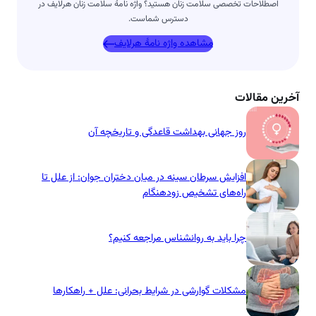
اصطلاحات تخصصی سلامت زنان هستید؟ واژه نامۀ سلامت زنان هرلایف در
دسترس شماست.
مشاهده واژه نامۀ هرلایف
آخرین مقالات
روز جهانی بهداشت قاعدگی و تاریخچه آن
افزایش سرطان سینه در میان دختران جوان: از علل تا
راه‌های تشخیص زودهنگام
چرا باید به روانشناس مراجعه کنیم؟
مشکلات گوارشی در شرایط بحرانی: علل + راهکارها