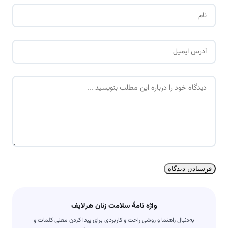
ن
ا
م
ا
*
ی
م
د
ی
ی
ل
د
*
گ
ا
ه
*
واژه نامۀ سلامت زنان هرلایف
به‌دنبال راهنما و روشی راحت و کاربردی برای پیدا کردن معنی کلمات و