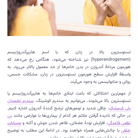
تستوسترون بالا در زنان که با اسم هایپرآندروژنیسم
(hyperandrogenism) نیز شناخته می‌شود، هنگامی رخ می‌دهد که
هورمون مردانۀ آندروژن در بدن خانم‌ها از حد معمول بالاتر می‌رود. به
واسطۀ افزایش سطح هورمون تستوسترون در زنان، مشکلات جسمی،
روانی و متابولیسمی به وجود می‌آیند.
از مهم‌ترین اختلالاتی که باعث ابتلای خانم‌ها به هایپرآندروژنیسم یا
تستوسترون بالا می‌شوند، می‌توانیم به سندرم کوشینگ،
سندرم تخمدان
پلی کیستیک
، چاقی شدید و تومورهای ترشح کنندۀ آندروژن اشاره کنیم.
در حالی که نادیده گرفتن علائم هر کدام از بیماری‌ها با عوارضی مانند
بی
نظمی قاعدگی
، افزایش تودۀ عضلانی، ظاهر شدن جوش و آکنه و
نوسانات
خلقی
با چالش‌هایی همراه خواهند بود. در ادامۀ این مطلب به توضیح
بیشتری دربارۀ تستوسترون بالا در زنان می‌پردازیم.