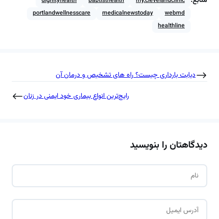
منابع:
dignityhealth
baptisthealth
my.clevelandclinic
portlandwellnesscare
medicalnewstoday
webmd
healthline
دیابت بارداری چیست؟ راه های تشخیص و درمان آن
رایج‌ترین انواع بیماری خود ایمنی در زنان
دیدگاهتان را بنویسید
ن
ا
م
ا
*
ی