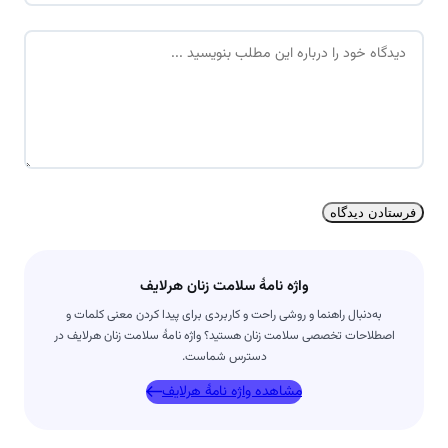
م
د
ی
ی
ل
د
*
گ
ا
ه
*
واژه نامۀ سلامت زنان هرلایف
به‌دنبال راهنما و روشی راحت و کاربردی برای پیدا کردن معنی کلمات و
اصطلاحات تخصصی سلامت زنان هستید؟ واژه نامۀ سلامت زنان هرلایف در
دسترس شماست.
مشاهده واژه نامۀ هرلایف