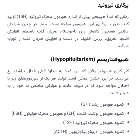
پرکاری تیروئید
زمانی که غدۀ هیپوفیز بیش از اندازه هورمون محرک تیروئید (TSH) تولید
کند، بدن با پرکاری این هورمون مواجه است. بیمار در چنین شرایطی
علائمی همچون کاهش وزن ناخواسته، ضربان قلب نامنظم، افزایش
اشتها، تعریق، لرزش خفیف در دست و افزایش ضربان قلب را تجربه
می‌کند.
هیپوفیتاریسم (Hypopituitarism)
کم کاری هیپوفیز وقتی که این غده به اندازۀ کافی فعال نباشد، رخ
می‌دهد. در این اختلال ممکن است تولید هر یک از هورمون‌های زیر با
اختلال مواجه شود که در نتیجه علائم و عوارض مختص به خود را به
دنبال دارند:
کمبود هورمون رشد (GH)
کمبود هورمون لوتئینه کننده (LH) و هورمون محرک فولیکول (FSH)
کمبود هورمون محرک تیروئید (TSH)
کمبود هورمون آدرنوکورتیکوتروپین (ACTH)