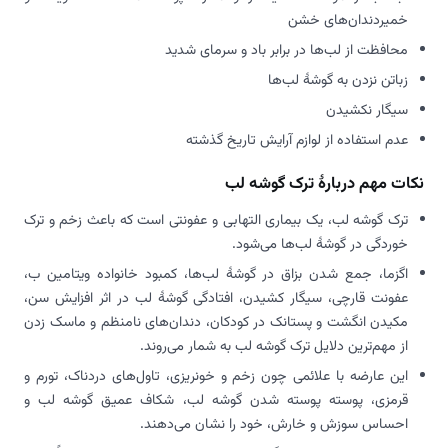
خمیردندان‌های خشن
محافظت از لب‌ها در برابر باد و سرمای شدید
زباتن نزدن به گوشۀ لب‌ها
سیگار نکشیدن
عدم استفاده از لوازم آرایش تاریخ گذشته
نکات مهم دربارۀ ترک گوشه لب
ترک گوشه لب، یک بیماری التهابی و عفونتی است که باعث زخم و ترک
خوردگی در گوشۀ لب‌ها می‌شود.
اگزما، جمع شدن بزاق در گوشۀ لب‌ها، کمبود خانواده ویتامین ب،
عفونت قارچی‌، سیگار کشیدن، افتادگی گوشۀ لب در اثر افزایش سن،
مکیدن انگشت و پستانک در کودکان، دندان‌های نامنظم و ماسک زدن
از مهم‌ترین دلایل ترک گوشه لب به شمار می‌روند.
این عارضه با علائمی چون زخم و خونریزی، تاول‌های دردناک، تورم و
قرمزی، پوسته پوسته شدن گوشه لب، شکاف عمیق گوشه لب و
احساس سوزش و خارش، خود را نشان می‌دهند.