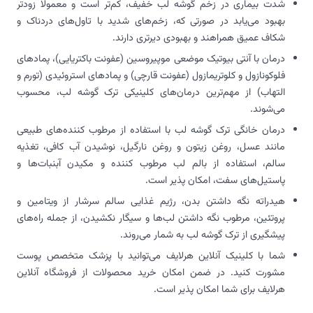
شدت بیماری در زخم گوشه لب خفیف، کم‌تر است و معمولاً زودتر
بهبود می‌یابد در صورتی که، زخم‌های شدید با تاول‌های دردناک و
شکاف عمیق همراهند و بهبودی دیرتری دارند.
درمان با آنتی بیوتیک موضعی موپیروسین (عفونت باکتریایی)، پماد‌های
فلوکونازول و کلوتریمازول (عفونت قارچی) و پمادهای استروئیدی (تورم و
التهاب) از مهم‌ترین درمان‌های کلینیکی ترک گوشه لب، محسوب
می‌شوند.
درمان خانگی ترک گوشه لب با استفاده از مرطوب کننده‌های طبیعی
مانند عسل، روغن زیتون و روغن نارگیل،‌ نوشیدن آب کافی، تغذیه
سالم، استفاده از بالم لب مرطوب کننده و مکیدن آبنبات‌ها و
پاستیل‌های سفت، امکان پذیر است.
هیدراته نگه داشتن بدن، رژیم غذایی سالم سرشار از ویتامین و
پروتئین، مرطوب نگه داشتن لب‌ها و سیگار نکشیدن، از جمله راه‌های
پیشگیری از ترک گوشه لب به شمار می‌روند.
شما با کلینیک آنلاین هرلایف می‌توانید با پزشک متخصص پوست
مشورت کنید. در ضمن امکان خرید محصولات از فروشگاه آنلاین
هرلایف برای شما امکان پذیر است.