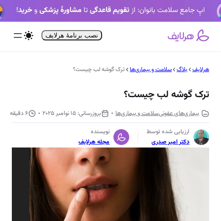
فتن
ه
حتوا
نصب برنامۀ هرلایف
هرلایف
بلاگ
سلامت و بیماری‌ها
ترک گوشه لب چیست؟
ترک گوشه لب چیست؟
بیماری‌های عفونی
سلامت و بیماری‌ها
15 نوامبر 2025
6 دقیقه
ارزیابی شده توسط
نویسنده
دکتر امیر صدری
مجله هرلایف